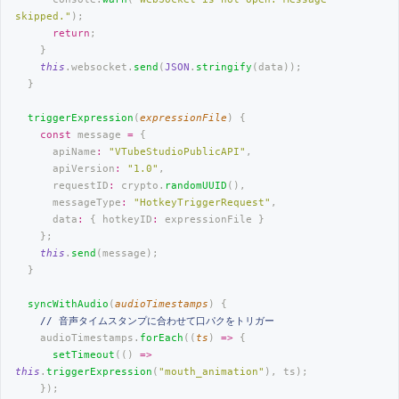
skipped.
"
);
      return
;
    }
    this
.websocket.
send
(
JSON
.
stringify
(data));
  }
  triggerExpression
(
expressionFile
) {
    const
 message 
=
 {
      apiName
:
 "
VTubeStudioPublicAPI
"
,
      apiVersion
:
 "
1.0
"
,
      requestID
:
 crypto.
randomUUID
(),
      messageType
:
 "
HotkeyTriggerRequest
"
,
      data
:
 { hotkeyID
:
 expressionFile }
    };
    this
.
send
(message);
  }
  syncWithAudio
(
audioTimestamps
) {
    // 音声タイムスタンプに合わせて口パクをトリガー
    audioTimestamps.
forEach
((
ts
) 
=>
 {
      setTimeout
(() 
=>
this
.
triggerExpression
(
"
mouth_animation
"
), ts);
    });