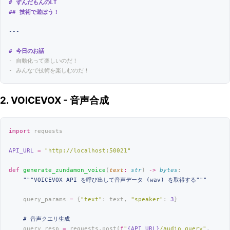
# ずんだもんのLT
## 技術で遊ぼう！
---
# 今日のお話
- 自動化って楽しいのだ！
- みんなで技術を楽しむのだ！
2. VOICEVOX - 音声合成
import
 requests
API_URL
 =
 "
http://localhost:50021
"
def
 generate_zundamon_voice
(
text
:
 str
) 
->
 bytes
:
    """VOICEVOX API を呼び出して音声データ (wav) を取得する"""
    query_params 
=
 {
"
text
"
: text, 
"
speaker
"
: 
3
}
    # 音声クエリ生成
    query_resp 
=
 requests.post(
f
"
{API_URL}
/audio_query"
, 