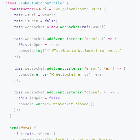
class
 VTubeStudioController
 {
  constructor
(
wsUrl
 =
 "
ws://localhost:8001
"
) {
    this
.wsUrl 
=
 wsUrl;
    this
.isOpen 
=
 false
;
    this
.websocket 
=
 new
 WebSocket
(
this
.wsUrl);
    this
.websocket.
addEventListener
(
"
open
"
, () 
=>
 {
      this
.isOpen 
=
 true
;
      console.
log
(
"
✅ VTubeStudio WebSocket connected
"
);
    });
    this
.websocket.
addEventListener
(
"
error
"
, (
err
) 
=>
 {
      console.
error
(
"
❌ WebSocket error
"
, err);
    });
    this
.websocket.
addEventListener
(
"
close
"
, () 
=>
 {
      this
.isOpen 
=
 false
;
      console.
warn
(
"
⚠️ WebSocket closed
"
);
    });
  }
  send
(
data
) {
    if
 (
!
this
.isOpen) {
      console.
warn
(
"
WebSocket is not open. Message 