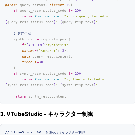
params
=
query_params, 
timeout
=
10
)
    if
 query_resp.status_code 
!=
 200
:
        raise
 RuntimeError
(
f
"audio_query failed → 
{
query_resp.status_code
}
: 
{
query_resp.text
}
"
)
    # 音声合成
    synth_resp 
=
 requests.post(
        f
"
{API_URL}
/synthesis"
,
        params
=
{
"
speaker
"
: 
3
},
        data
=
query_resp.content,
        timeout
=
30
    )
    if
 synth_resp.status_code 
!=
 200
:
        raise
 RuntimeError
(
f
"synthesis failed → 
{
synth_resp.status_code
}
: 
{
synth_resp.text
}
"
)
    return
 synth_resp.content
3. VTubeStudio - キャラクター制御
// VTubeStudio API を使ったキャラクター制御