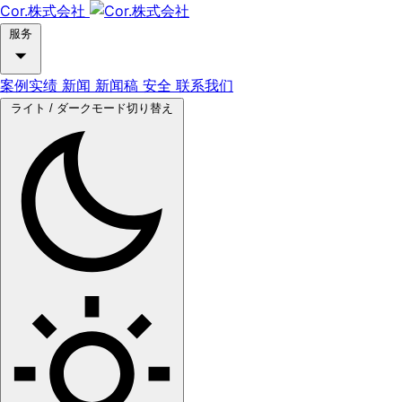
Cor.株式会社
服务
案例实绩
新闻
新闻稿
安全
联系我们
ライト / ダークモード切り替え